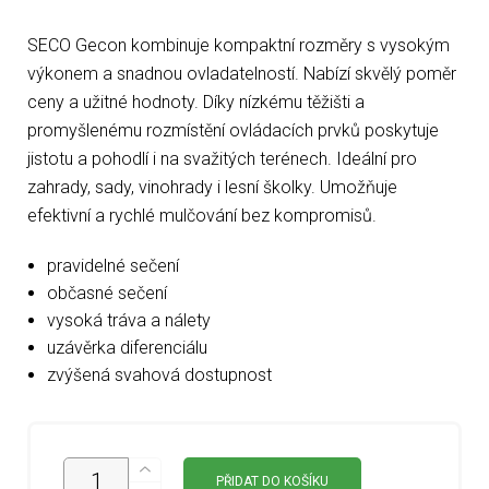
SECO Gecon kombinuje kompaktní rozměry s vysokým
výkonem a snadnou ovladatelností. Nabízí skvělý poměr
ceny a užitné hodnoty. Díky nízkému těžišti a
promyšlenému rozmístění ovládacích prvků poskytuje
jistotu a pohodlí i na svažitých terénech. Ideální pro
zahrady, sady, vinohrady i lesní školky. Umožňuje
efektivní a rychlé mulčování bez kompromisů.
pravidelné sečení
občasné sečení
vysoká tráva a nálety
uzávěrka diferenciálu
zvýšená svahová dostupnost
PŘIDAT DO KOŠÍKU