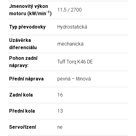
Jmenovitý výkon
11,5 / 2700
-1
motoru (kW/min
)
Typ převodovky
Hydrostatická
Uzávěrka
mechanická
diferenciálu
Pohon zadní
Tuff Torq K46 DE
nápravy:
Přední náprava
pevná – litinová
Zadní kola
16
Přední kola
13
Servořízení
ne