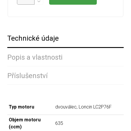
Technické údaje
Popis a vlastnosti
Příslušenství
Typ motoru
dvouválec, Loncin LC2P76F
Objem motoru
635
(ccm)