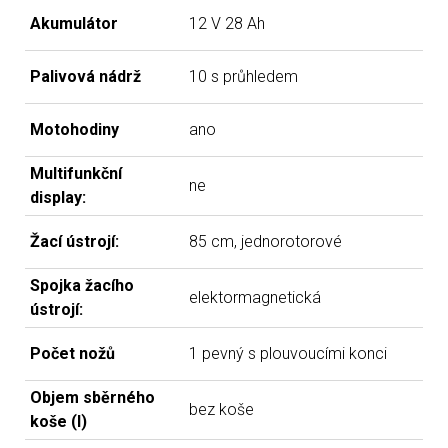
Akumulátor
12 V 28 Ah
Palivová nádrž
10 s průhledem
Motohodiny
ano
Multifunkční
ne
display:
Žací ústrojí:
85 cm, jednorotorové
Spojka žacího
elektormagnetická
ústrojí:
Počet nožů
1 pevný s plouvoucími konci
Objem sběrného
bez koše
koše (l)