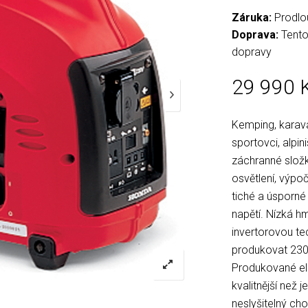
Záruka:
Prodlo
Doprava:
Tento
dopravy
29 990
Kemping, karava
sportovci, alpin
záchranné složky
osvětlení, výpoč
tiché a úsporné 
napětí. Nízká h
invertorovou tec
produkovat 230V
Produkované ele
kvalitnější než 
neslyšitelný ch