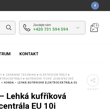
Zavolejte nám
0
+420 731 594 594
NTRUM
KONTAKT
TY
>
ZAHRADNÍ TECHNIKA
>
ELEKTROCENTRÁLY
>
EKTROCENTRÁLY
>
KUFŘÍKOVÉ TICHÉ JEDNOFÁZOVÉ
Y
>
HONDA – LEHKÁ KUFŘÍKOVÁ ELEKTROCENTRÁLA EU
SDÍLET
– Lehká kufříková
centrála EU 10i