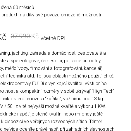
užená 60 měsíců
 produkt má díky své povaze omezené možnosti
Kč
37 990
Kč
včetně DPH
ning, jachting, zahrada a domácnost, cestovatelé a
isté a speleologové, řemeslníci, pojízdné autodílny,
, měřící vozy, filmování a fotografování, kancelář,
etní technika atd. To jsou oblasti možného použití lehké,
elektrocentrály EU10i s vynikající kvalitou výstupního
motnost a kompaktní rozměry v sobě ukrývají “High-Tech”
hniku, která umožnila “kufříku”, vážícímu cca 13 kg
 / 50Hz v té nejvyšší možné kvalitě a výkonu 1 KW.
ktrické napětí je stejně kvalitní nebo mnohdy ještě
je k dispozici ve veřejných rozvodných sítích. Téměř
od nejvíce oceníte právě např. při zahradních slavnostech