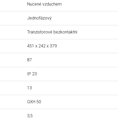
Nucené vzduchem
Jednofázový
Tranzistorové bezkontaktní
451 x 242 x 379
87
IP 23
13
GXH 50
3,5