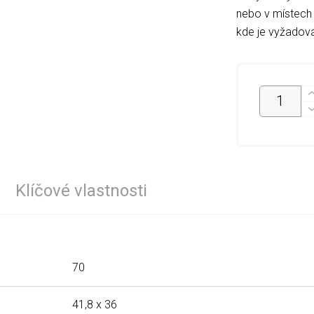
nebo v místech 
kde je vyžadová
Klíčové vlastnosti
70
41,8 x 36