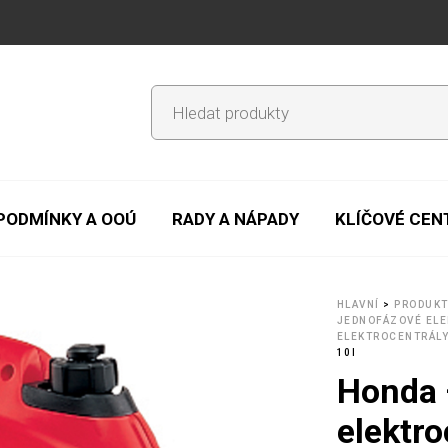
PODMÍNKY A OOÚ
RADY A NÁPADY
KLÍČOVÉ CE
HLAVNÍ
>
PRODUK
JEDNOFÁZOVÉ EL
ELEKTROCENTRÁL
10I
Honda 
elektro