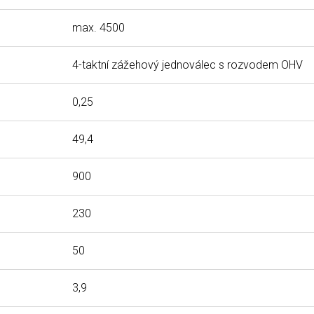
max. 4500
4-taktní zážehový jednoválec s rozvodem OHV
0,25
49,4
900
230
50
3,9