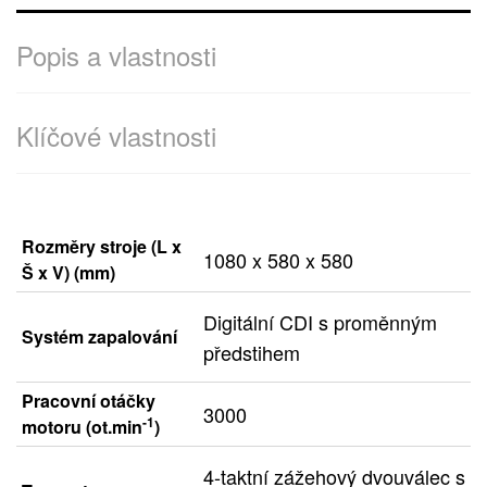
Popis a vlastnosti
Klíčové vlastnosti
Rozměry stroje (L x
1080 x 580 x 580
Š x V) (mm)
Digitální CDI s proměnným
Systém zapalování
předstihem
Pracovní otáčky
3000
-1
motoru (ot.min
)
4-taktní zážehový dvouválec s