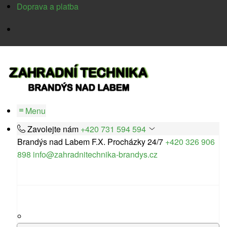
Doprava a platba
Menu
Zavolejte nám
+420 731 594 594
Brandýs nad Labem
F.X. Procházky 24/7
+420 326 906
898
info@zahradnitechnika-brandys.cz