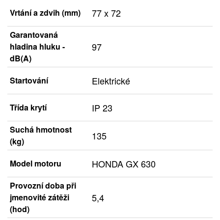
77 x 72
Vrtání a zdvih (mm)
Garantovaná
97
hladina hluku -
dB(A)
Elektrické
Startování
IP 23
Třída krytí
Suchá hmotnost
135
(kg)
HONDA GX 630
Model motoru
Provozní doba při
5,4
jmenovité zátěži
(hod)