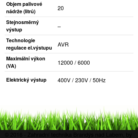
Objem palivové
20
nádrže (litrů)
Stejnosměrný
–
výstup
Technologie
AVR
regulace el.výstupu
Maximální výkon
12000 / 6000
(VA)
400V / 230V / 50Hz
Elektrický výstup
© 2016 - Zahradní technika Brandýs nad Labem, by