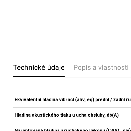
Technické údaje
Popis a vlastnosti
Ekvivalentní hladina vibrací (ahv, eq) přední / zadní ru
Hladina akustického tlaku u ucha obsluhy, db(A)
Garantovaná hladina akustického výkonu (LWA) , db(