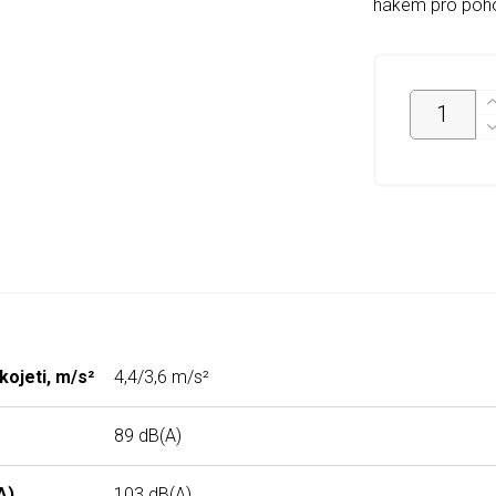
hákem pro poho
kojeti, m/s²
4,4/3,6 m/s²
89 dB(A)
A)
103 dB(A)