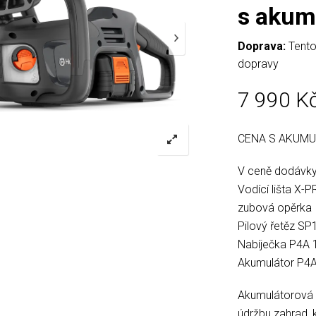
s akum
Doprava:
Tento
dopravy
7 990
K
CENA S AKUMU
V ceně dodávky
Vodící lišta X
zubová opěrka
Pilový řetěz SP
Nabíječka P4A 
Akumulátor P4
Akumulátorová ř
údržbu zahrad, 