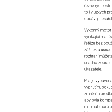
řezné rychlosti,
to i v úzkých p
dodávají tesař
Výkonný motor a
vynikající mané
řetězu bez použi
zážitek a usnadň
rozhraní můžete
snadno zobrazit
ukazatele.
Pila je vybaven
vypnutím, pokud
zranění a prodlu
aby byla kompa
minimalizaci úl