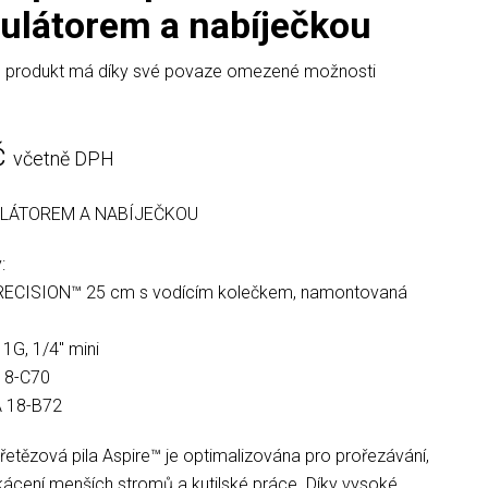
ulátorem a nabíječkou
 produkt má díky své povaze omezené možnosti
č
včetně DPH
LÁTOREM A NABÍJEČKOU
:
-PRECISION™ 25 cm s vodícím kolečkem, namontovaná
11G, 1/4″ mini
18-C70
A 18-B72
etězová pila Aspire™ je optimalizována pro prořezávání,
kácení menších stromů a kutilské práce. Díky vysoké