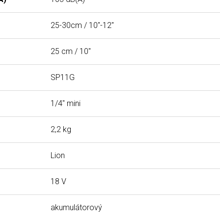
25-30cm / 10"-12"
25 cm / 10"
SP11G
1/4" mini
2,2 kg
Lion
18 V
akumulátorový