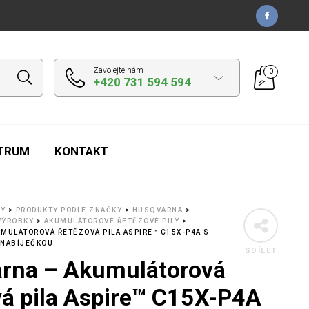
Zavolejte nám
0
+420 731 594 594
NTRUM
KONTAKT
TY
>
PRODUKTY PODLE ZNAČKY
>
HUSQVARNA
>
VÝROBKY
>
AKUMULÁTOROVÉ ŘETĚZOVÉ PILY
>
MULÁTOROVÁ ŘETĚZOVÁ PILA ASPIRE™ C15X-P4A S
 NABÍJEČKOU
SDÍLET
rna – Akumulátorová
vá pila Aspire™ C15X-P4A