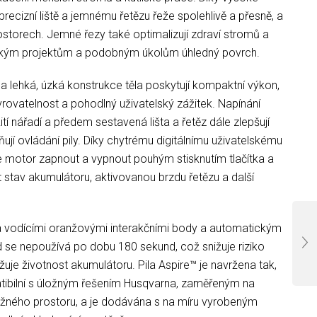
 precizní liště a jemnému řetězu řeže spolehlivě a přesně, a
rostorech. Jemné řezy také optimalizují zdraví stromů a
ským projektům a podobným úkolům úhledný povrch.
 lehká, úzká konstrukce těla poskytují kompaktní výkon,
vrovatelnost a pohodlný uživatelský zážitek. Napínání
tí nářadí a předem sestavená lišta a řetěz dále zlepšují
ují ovládání pily. Díky chytrému digitálnímu uživatelskému
 motor zapnout a vypnout pouhým stisknutím tlačítka a
 stav akumulátoru, aktivovanou brzdu řetězu a další
a vodícími oranžovými interakčními body a automatickým
 se nepoužívá po dobu 180 sekund, což snižuje riziko
žuje životnost akumulátoru. Pila Aspire™ je navržena tak,
tibilní s úložným řešením Husqvarna, zaměřeným na
ožného prostoru, a je dodávána s na míru vyrobeným