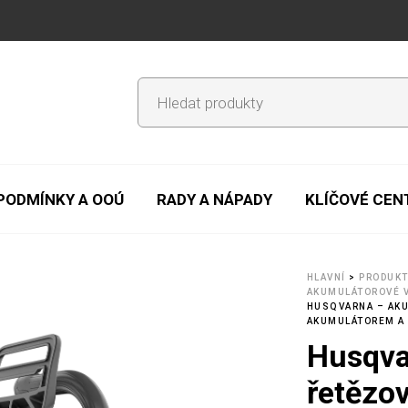
PODMÍNKY A OOÚ
RADY A NÁPADY
KLÍČOVÉ CE
HLAVNÍ
>
PRODUK
AKUMULÁTOROVÉ 
HUSQVARNA – AKU
AKUMULÁTOREM A
Husqva
řetězo