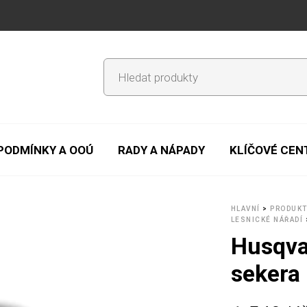
PODMÍNKY A OOÚ
RADY A NÁPADY
KLÍČOVÉ CE
HLAVNÍ
>
PRODUK
LESNICKÉ NÁŘADÍ
Husqva
sekera