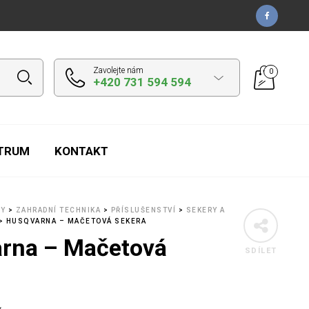
Zavolejte nám
0
+420 731 594 594
NTRUM
KONTAKT
TY
>
ZAHRADNÍ TECHNIKA
>
PŘÍSLUŠENSTVÍ
>
SEKERY A
>
HUSQVARNA – MAČETOVÁ SEKERA
rna – Mačetová
SDÍLET