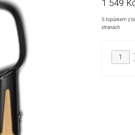
1 549
K
S topůrkem z b
stranách.