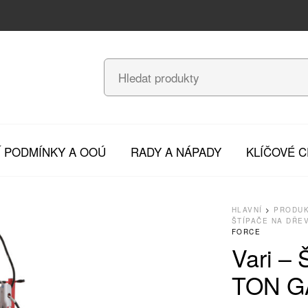
 PODMÍNKY A OOÚ
RADY A NÁPADY
KLÍČOVÉ 
HLAVNÍ
>
PRODU
ŠTÍPAČE NA DŘE
FORCE
Vari – 
TON G