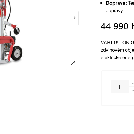
Doprava:
Ten
dopravy
44 990
VARI 16 TON G
zdvihovém obje
elektrické energ