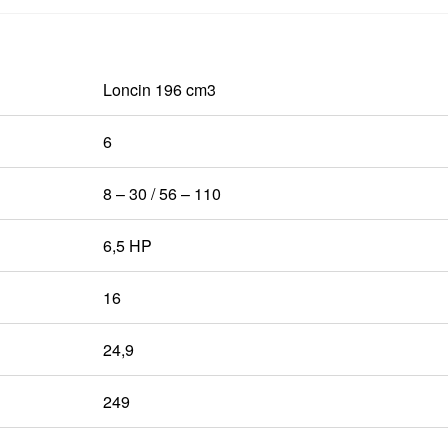
Loncin 196 cm3
6
8 – 30 / 56 – 110
6,5 HP
16
24,9
249