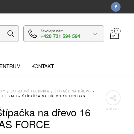
Zavolejte nám
0
+420 731 594 594
CENTRUM
KONTAKT
KTY
>
ZAHRADNÍ TECHNIKA
>
ŠTÍPAČE NA DŘEVO
>
VO
>
VARI – ŠTÍPAČKA NA DŘEVO 16 TON GAS
Štípačka na dřevo 16
SDÍLET
AS FORCE