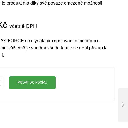
to produkt má díky své povaze omezené možnosti
Kč
včetně DPH
AS FORCE se čtyřtaktním spalovacím motorem o
mu 196 cm3 je vhodná všude tam, kde není přístup k
ii.
PŘIDAT DO KOŠÍKU