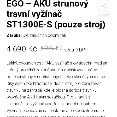
EGO – AKU strunový
travní vyžínač
SDÍLET
ST1300E-S (pouze stroj)
Záruka:
Dle záručních podmínek
4 690
Kč
5 290
Kč
včetně DPH
Lehký, dvourychlostní AKU vyžínač s ovládacím madlem
určený pro lehčí zakončovací a dočišťovací práce
pomocí struny v nepřístupných nebo stísněných místech.
Díky své nízké hmotnosti ideální stroj pro začišťování
trávníku na zahradě, kde je plošná údržba trávníku
prováděna AKU travní sekačkou. Pro snadnější
uskladnění je vyžínač opatřen skládacím kloubem.
Vyžínač je dodáván samostatně a pro použití je nutné