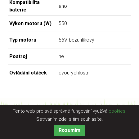
Kompatibilita
ano
baterie
Výkon motoru (W)
550
Typ motoru
56V, bezuhlíkový
Postroj
ne
Ovládání otáček
dvourychlostní
Tento web pro své správné fungování využívá
cookies
.
Setrváním zde, s tím souhlasíte.
Rozumím
© 2016 - Zahradní technika Brandýs nad Labem, by
jirikalva.cz