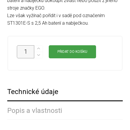
baterii a nabíječku dokoupit zvlášť nebo použít z jiného
stroje značky EGO.
Lze však vyžínač pořídit i v sadě pod označením
ST1301E-S s 2,5 Ah baterií a nabíječkou.
PŘIDAT DO KOŠÍKU
Technické údaje
Popis a vlastnosti