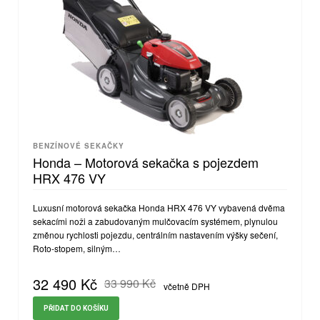
BENZÍNOVÉ SEKAČKY
Honda – Motorová sekačka s pojezdem
HRX 476 VY
Luxusní motorová sekačka Honda HRX 476 VY vybavená dvěma
sekacími noži a zabudovaným mulčovacím systémem, plynulou
změnou rychlosti pojezdu, centrálním nastavením výšky sečení,
Roto-stopem, silným…
32 490
Kč
33 990
Kč
včetně DPH
PŘIDAT DO KOŠÍKU