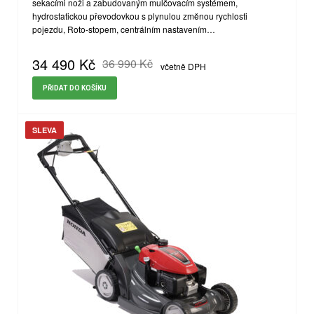
sekacími noži a zabudovaným mulčovacím systémem,
hydrostatickou převodovkou s plynulou změnou rychlosti
pojezdu, Roto-stopem, centrálním nastavením…
34 490
Kč
36 990
Kč
včetně DPH
PŘIDAT DO KOŠÍKU
SLEVA