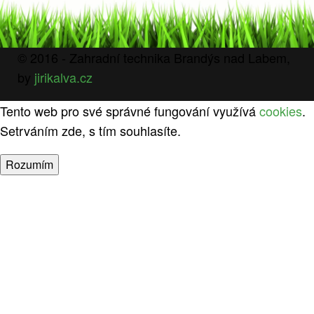
© 2016 - Zahradní technika Brandýs nad Labem,
by
jirikalva.cz
Tento web pro své správné fungování využívá
cookies
.
Setrváním zde, s tím souhlasíte.
Rozumím
Košík
Zavolejte nám
+420 731 594 594
0
Přihlásit
Košík
DOMŮ