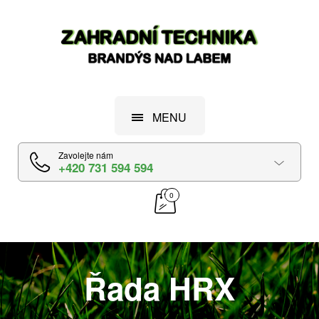
MENU
Zavolejte nám
+420 731 594 594
0
Řada HRX